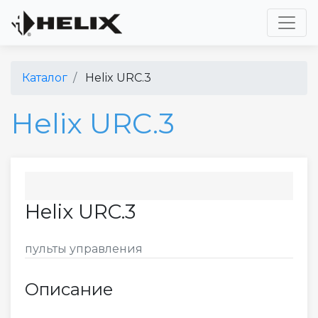
Toggl
Каталог
Helix URC.3
Helix URC.3
Helix URC.3
пульты управления
Описание