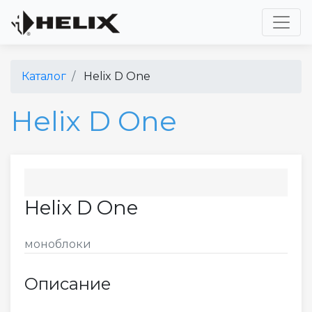
Toggl
Каталог
Helix D One
Helix D One
Helix D One
моноблоки
Описание