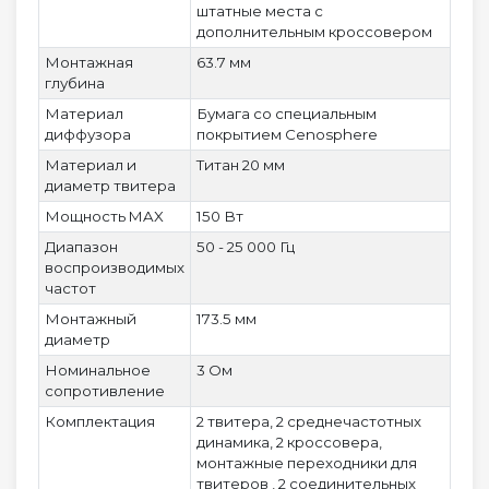
штатные места с
дополнительным кроссовером
Монтажная
63.7 мм
глубина
Материал
Бумага со специальным
диффузора
покрытием Cenosphere
Материал и
Титан 20 мм
диаметр твитера
Мощность MAX
150 Вт
Диапазон
50 - 25 000 Гц
воспроизводимых
частот
Монтажный
173.5 мм
диаметр
Номинальное
3 Ом
сопротивление
Комплектация
2 твитера, 2 среднечастотных
динамика, 2 кроссовера,
монтажные переходники для
твитеров , 2 соединительных