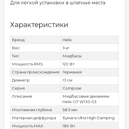
Для лёгкой установки в штатные места
Характеристики
Бренд
Helix
Вес
3 кг
Тип
Мидбасы
Мощность RMS
120 Вт
Страна происхождения
Германия
Диаметр
13 см
Серия
Compose
Описание
Мидбасовые динамики
Helix Ci7 W130-S3
Монтажная глубина
58.5 мм
Материал диффузора
Бумага Ultra High Damping
Мощность MAX
180 Вт