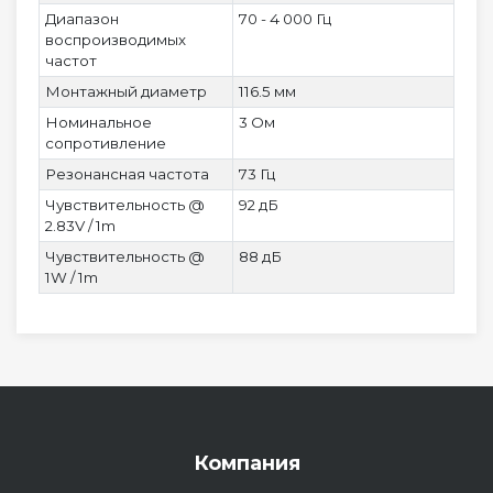
Диапазон
70 - 4 000 Гц
воспроизводимых
частот
Монтажный диаметр
116.5 мм
Номинальное
3 Ом
сопротивление
Резонансная частота
73 Гц
Чувствительность @
92 дБ
2.83V / 1m
Чувствительность @
88 дБ
1W / 1m
Компания